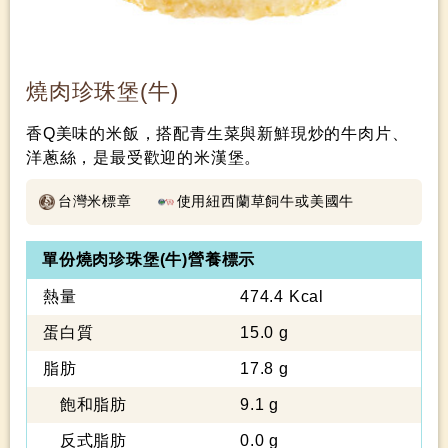
燒肉珍珠堡(牛)
香Q美味的米飯，搭配青生菜與新鮮現炒的牛肉片、
洋蔥絲，是最受歡迎的米漢堡。
台灣米標章
使用紐西蘭草飼牛或美國牛
單份燒肉珍珠堡(牛)營養標示
熱量
474.4 Kcal
蛋白質
15.0 g
脂肪
17.8 g
飽和脂肪
9.1 g
反式脂肪
0.0 g