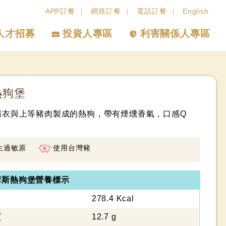
APP訂餐
網路訂餐
電話訂餐
English
人才招募
投資人專區
利害關係人專區
熱狗堡
腸衣與上等豬肉製成的熱狗，帶有煙燻香氣，口感Q
生過敏原
使用台灣豬
摩斯熱狗堡營養標示
278.4 Kcal
質
12.7 g