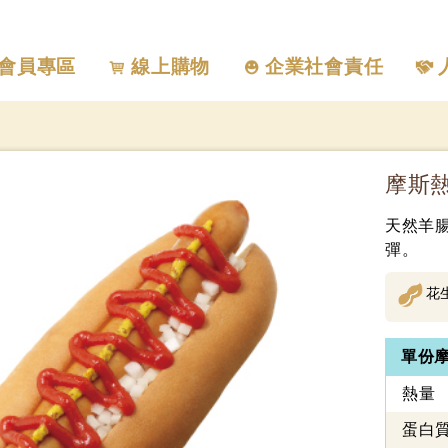
會員專區
線上購物
企業社會責任
摩斯
天然羊
彈。
花
單份
熱量
蛋白