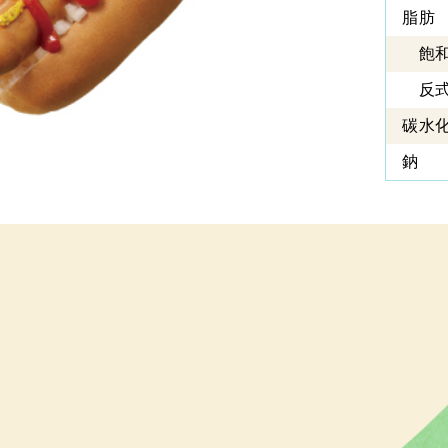
脂肪
飽和
反式
碳水
鈉