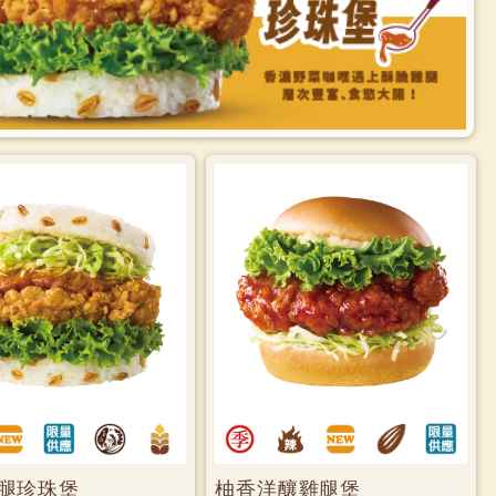
腿珍珠堡
柚香洋釀雞腿堡