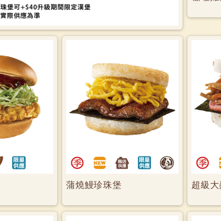
蒲燒鰻珍珠堡
超級大