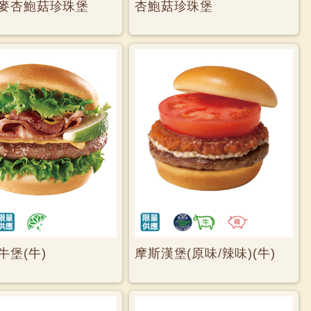
麥杏鮑菇珍珠堡
杏鮑菇珍珠堡
牛堡(牛)
摩斯漢堡(原味/辣味)(牛)