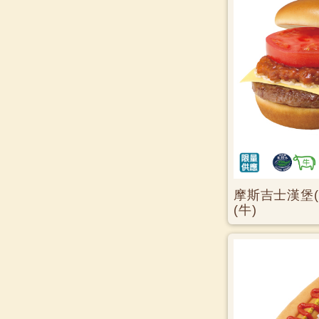
摩斯吉士漢堡(
(牛)