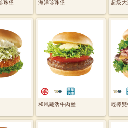
珍珠堡
海洋珍珠堡
超級大
和風蔬活牛肉堡
輕檸雙