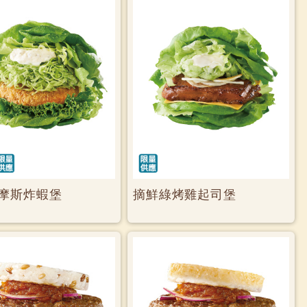
摩斯炸蝦堡
摘鮮綠烤雞起司堡