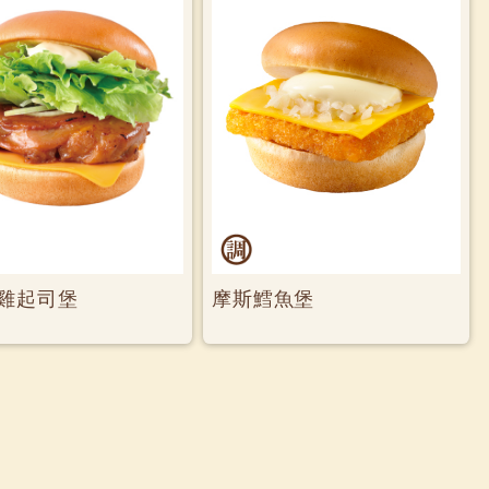
雞起司堡
摩斯鱈魚堡