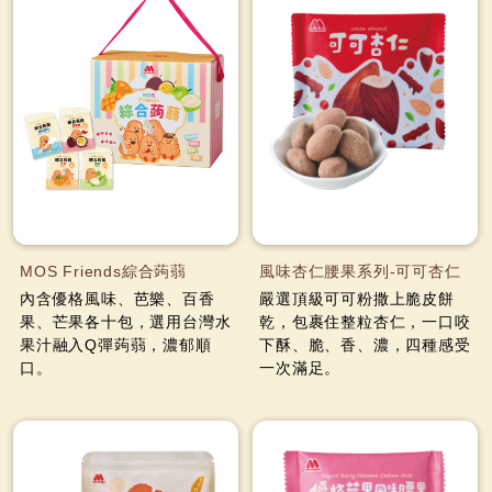
MOS Friends綜合蒟蒻
風味杏仁腰果系列-可可杏仁
內含優格風味、芭樂、百香
嚴選頂級可可粉撒上脆皮餅
果、芒果各十包，選用台灣水
乾，包裹住整粒杏仁，一口咬
果汁融入Q彈蒟蒻，濃郁順
下酥、脆、香、濃，四種感受
口。
一次滿足。