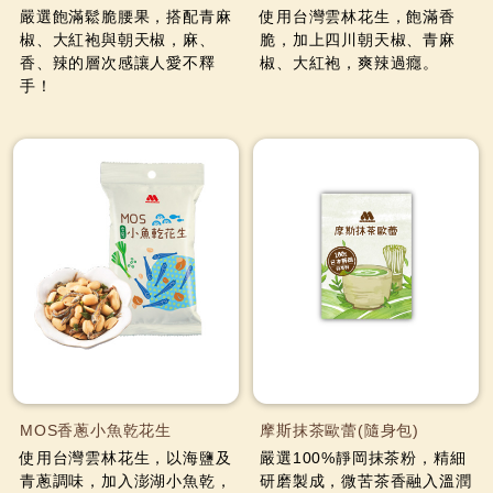
嚴選飽滿鬆脆腰果，搭配青麻
使用台灣雲林花生，飽滿香
椒、大紅袍與朝天椒，麻、
脆，加上四川朝天椒、青麻
香、辣的層次感讓人愛不釋
椒、大紅袍，爽辣過癮。
手！
MOS香蔥小魚乾花生
摩斯抹茶歐蕾(隨身包)
使用台灣雲林花生，以海鹽及
嚴選100%靜岡抹茶粉，精細
青蔥調味，加入澎湖小魚乾，
研磨製成，微苦茶香融入溫潤