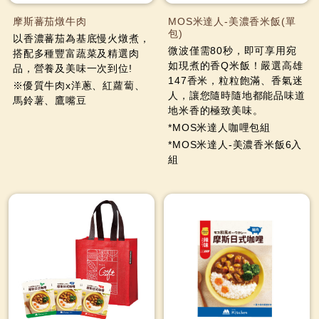
摩斯蕃茄燉牛肉
MOS米達人-美濃香米飯(單
包)
以香濃蕃茄為基底慢火燉煮，
微波僅需80秒，即可享用宛
搭配多種豐富蔬菜及精選肉
如現煮的香Q米飯！嚴選高雄
品，營養及美味一次到位!
147香米，粒粒飽滿、香氣迷
※優質牛肉x洋蔥、紅蘿蔔、
人，讓您隨時隨地都能品味道
馬鈴薯、鷹嘴豆
地米香的極致美味。
*MOS米達人咖哩包組
*MOS米達人-美濃香米飯6入
組