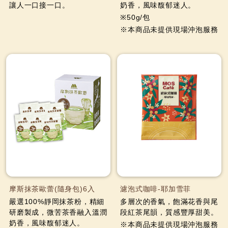
讓人一口接一口。
奶香，風味馥郁迷人。
※50g/包
※本商品未提供現場沖泡服務
摩斯抹茶歐蕾(隨身包)6入
濾泡式咖啡-耶加雪菲
嚴選100%靜岡抹茶粉，精細
多層次的香氣，飽滿花香與尾
研磨製成，微苦茶香融入溫潤
段紅茶尾韻，質感豐厚甜美。
奶香，風味馥郁迷人。
※本商品未提供現場沖泡服務