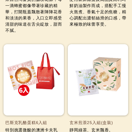
一滴蜂蜜都像帶著珍藏的精
鮮奶油製作而成，搭配手工慢
華，打開瓶蓋飄散著陣陣花香
火熬煮、香氣十足的焦糖，精
和淡淡的果香，入口立即感受
心調配出濃郁絲滑的口感，帶
清甜的味道在舌尖綻放，甜而
來極致的味蕾享受。
不膩。
巴斯克乳酪蛋糕6入組
玄米煎茶25入組(盒裝)
特別挑選微酸的澳洲卡夫乳
靜岡綠茶、玄米飄香。