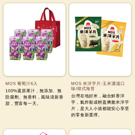
MOS 葡萄汁6入
MOS 米洋芋片-玉米濃湯口
味/韓式海苔
100%還原果汁，無添加、無
台灣在地好米，融合鮮香洋
防腐劑、無香料，風味清新香
芋，氣炸裂成輕盈爽脆米洋芋
甜，豐富每一天。
片，是大人小孩都能安心享受
的零食新選擇。