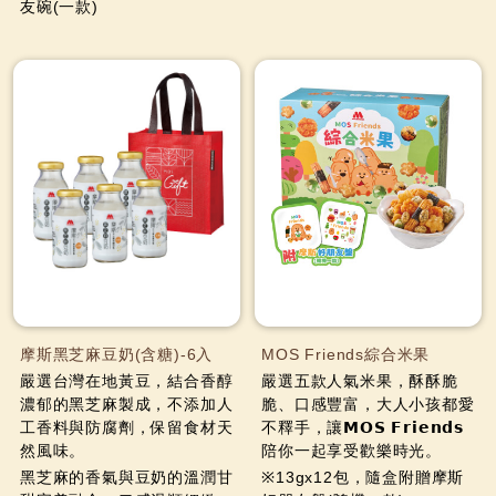
友碗(一款)
摩斯黑芝麻豆奶(含糖)-6入
MOS Friends綜合米果
嚴選台灣在地黃豆，結合香醇
嚴選五款人氣米果，酥酥脆
濃郁的黑芝麻製成，不添加人
脆、口感豐富，大人小孩都愛
工香料與防腐劑，保留食材天
不釋手，讓𝗠𝗢𝗦 𝗙𝗿𝗶𝗲𝗻𝗱𝘀
然風味。
陪你一起享受歡樂時光。
黑芝麻的香氣與豆奶的溫潤甘
※13gx12包，隨盒附贈摩斯