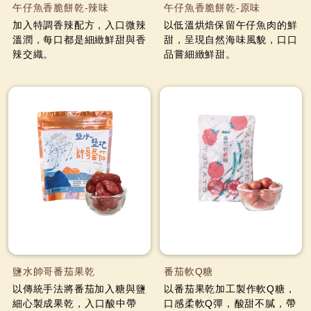
午仔魚香脆餅乾-辣味
午仔魚香脆餅乾-原味
加入特調香辣配方，入口微辣
以低溫烘焙保留午仔魚肉的鮮
溫潤，每口都是細緻鮮甜與香
甜，呈現自然海味風貌，口口
辣交織。
品嘗細緻鮮甜。
鹽水帥哥番茄果乾
番茄軟Q糖
以傳統手法將番茄加入糖與鹽
以番茄果乾加工製作軟Q糖，
細心製成果乾， 入口酸中帶
口感柔軟Q彈， 酸甜不膩，帶