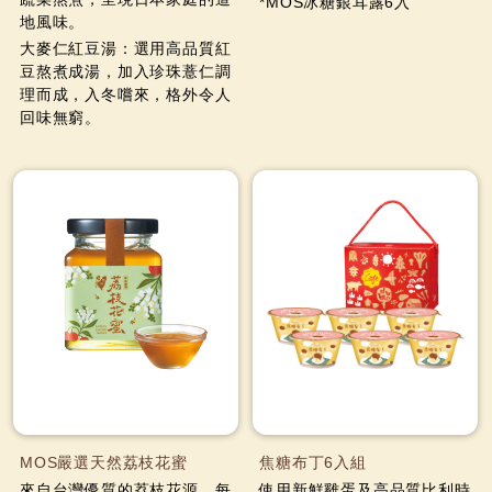
*MOS冰糖銀耳露6入
地風味。
大麥仁紅豆湯：選用高品質紅
豆熬煮成湯，加入珍珠薏仁調
理而成，入冬嚐來，格外令人
回味無窮。
MOS嚴選天然荔枝花蜜
焦糖布丁6入組
來自台灣優質的荔枝花源，每
使用新鮮雞蛋及高品質比利時