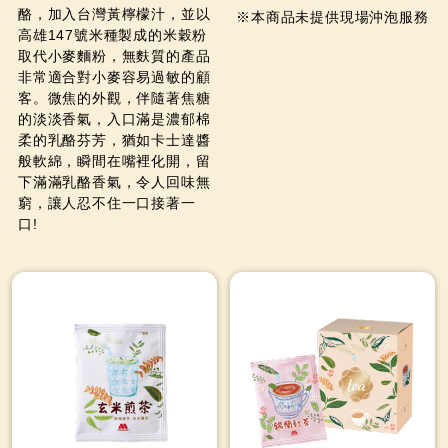
酪，加入台灣黃檸檬汁，並以
※本商品未提供現場沖泡服務
高雄147號米種製成的米穀粉
取代小麥麵粉，無麩質的產品
非常適合對小麥容易過敏的顧
客。微焦的外觀，伴隨著焦糖
的淡淡香氣，入口滿是濃郁棉
柔的乳酪芬芳，猶如卡士達醬
般軟綿，瞬間在嘴裡化開，留
下滿滿乳酪香氣，令人回味無
窮，讓人忍不住一口接著一
口!