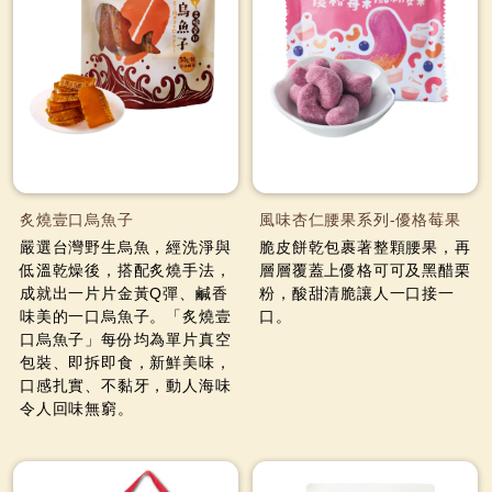
炙燒壹口烏魚子
風味杏仁腰果系列-優格莓果
嚴選台灣野生烏魚，經洗淨與
脆皮餅乾包裹著整顆腰果，再
低溫乾燥後，搭配炙燒手法，
層層覆蓋上優格可可及黑醋栗
成就出一片片金黃Q彈、鹹香
粉，酸甜清脆讓人一口接一
味美的一口烏魚子。「炙燒壹
口。
口烏魚子」每份均為單片真空
包裝、即拆即食，新鮮美味，
口感扎實、不黏牙，動人海味
令人回味無窮。