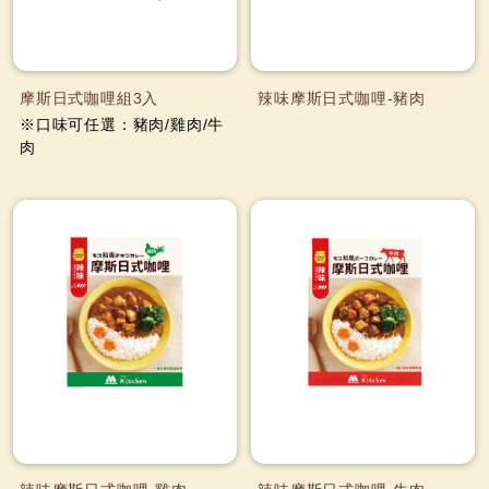
摩斯日式咖哩組3入
辣味摩斯日式咖哩-豬肉
※口味可任選：豬肉/雞肉/牛
肉