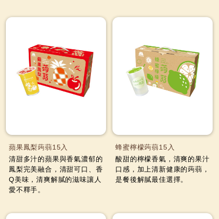
蘋果鳳梨蒟蒻15入
蜂蜜檸檬蒟蒻15入
清甜多汁的蘋果與香氣濃郁的
酸甜的檸檬香氣，清爽的果汁
鳳梨完美融合，清甜可口、香
口感，加上清新健康的蒟蒻，
Q美味，清爽解膩的滋味讓人
是餐後解膩最佳選擇。
愛不釋手。