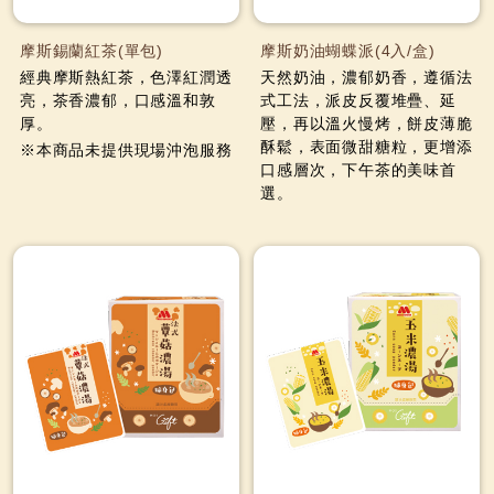
摩斯錫蘭紅茶(單包)
摩斯奶油蝴蝶派(4入/盒)
經典摩斯熱紅茶，色澤紅潤透
天然奶油，濃郁奶香，遵循法
亮，茶香濃郁，口感溫和敦
式工法，派皮反覆堆疊、延
厚。
壓，再以溫火慢烤，餅皮薄脆
酥鬆，表面微甜糖粒，更增添
※本商品未提供現場沖泡服務
口感層次，下午茶的美味首
選。