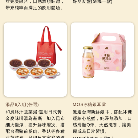
甜完美融合，口感滑順細緻，
好朋友盤(隨機一款)
帶來純粹而滿足的飲用體驗。
湯品6入組(任選)
MOS冰糖銀耳露
和風豚汁蔬菜湯:選用日式黃
嚴選台灣新鮮銀耳，搭配冰糖
金麥味噌湯為基底，加入昆布
經細心熬煮，純淨無添加，口
細火慢燉，提升鮮味層次。搭
感滑順Q彈。天然滋養，讓美
配台灣豬前腿肉、香菇等多種
麗成為日常習慣。
蔬菜熬煮，呈現日本家庭的道