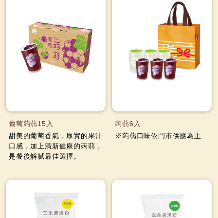
葡萄蒟蒻15入
蒟蒻6入
甜美的葡萄香氣，厚實的果汁
※蒟蒻口味依門市供應為主
口感，加上清新健康的蒟蒻，
是餐後解膩最佳選擇。