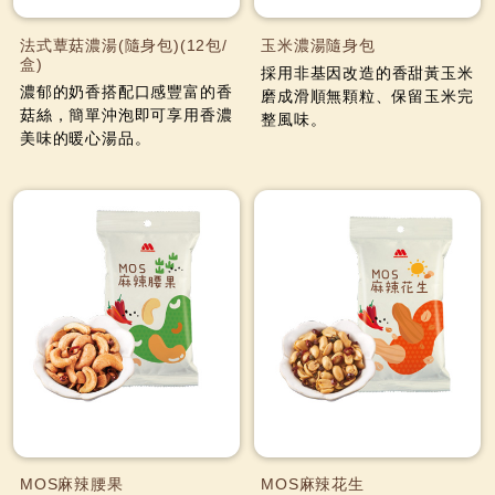
法式蕈菇濃湯(隨身包)(12包/
玉米濃湯隨身包
盒)
採用非基因改造的香甜黃玉米
濃郁的奶香搭配口感豐富的香
磨成滑順無顆粒、保留玉米完
菇絲，簡單沖泡即可享用香濃
整風味。
美味的暖心湯品。
MOS麻辣腰果
MOS麻辣花生