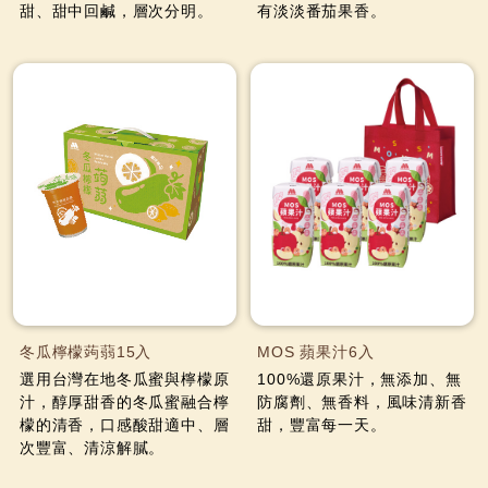
甜、甜中回鹹，層次分明。
有淡淡番茄果香。
冬瓜檸檬蒟蒻15入
MOS 蘋果汁6入
選用台灣在地冬瓜蜜與檸檬原
100%還原果汁，無添加、無
汁，醇厚甜香的冬瓜蜜融合檸
防腐劑、無香料，風味清新香
檬的清香，口感酸甜適中、層
甜，豐富每一天。
次豐富、清涼解膩。