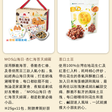
MOS山海日·杏仁海苔天婦羅
薏口土豆
採用酥脆海苔、香脆杏仁條、
使用100%台灣在地花生仁及
及香焙黑豆三款人氣小點，集
紅薏仁入料，耗時精心拌炒，
結經典山海日美味，打造銷魂
帶出花生的香氣與酥脆口感，
涮嘴零食，每口都欲罷不能，
加入日本海藻糖調和風味，最
無論是家庭聚會、夜貓追劇或
後再佐以玫瑰鹽成就出鹹甜交
好友餐敘，「MOS山海日·杏
織、酥脆不黏牙的風味土豆
仁海苔天婦羅」都是歡樂必備
塊，每口都嚐得到花生和薏
小品。
仁，鹹甜迷人風味，一試就擄
獲大小朋友的心。
※25gx11包，附贈摩斯好朋