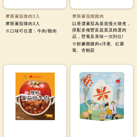
摩斯蕃茄燉肉3入
摩斯蕃茄燉雞肉
摩斯蕃茄燉肉3入
以香濃蕃茄為基底慢火燉煮，
搭配多種豐富蔬菜及精選肉
※口味可任選：牛肉/雞肉
品，營養及美味一次到位!
※鮮嫩雞腿肉x洋蔥、紅蘿
蔔、杏鮑菇