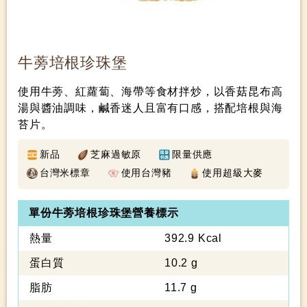
牛蒡培根珍珠堡
使用牛蒡、紅蘿蔔、海帶等食材拌炒，以香菇昆布高
湯與醬油調味，鹹香迷人且富有口感，搭配培根與海
苔片。
新品
芝麻過敏原
限量供應
台灣米標章
使用台灣豬
使用超級大麥
單份牛蒡培根珍珠堡營養標示
熱量
392.9 Kcal
蛋白質
10.2 g
脂肪
11.7 g