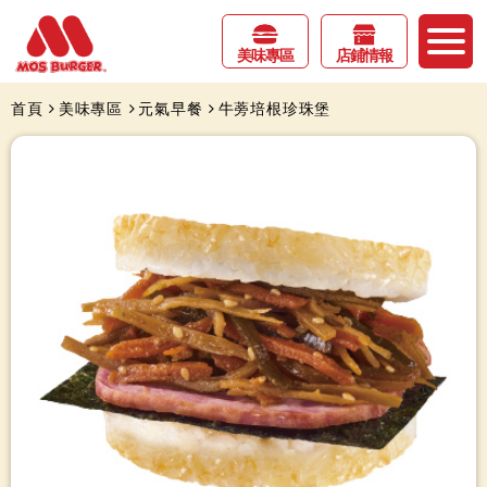
美味專區
店鋪情報
首頁
美味專區
元氣早餐
牛蒡培根珍珠堡