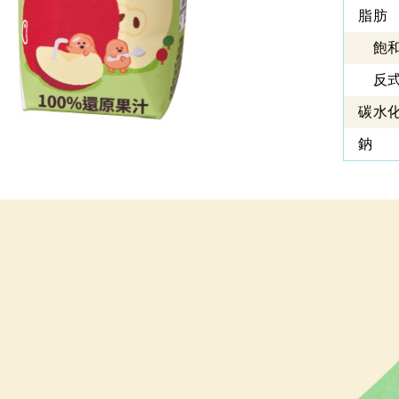
脂肪
飽和
反式
碳水
鈉