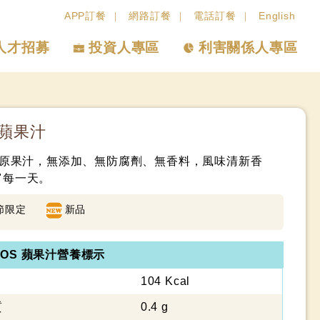
APP訂餐
網路訂餐
電話訂餐
English
人才招募
投資人專區
利害關係人專區
 蘋果汁
%還原果汁，無添加、無防腐劑、無香料，風味清新香
富每一天。
節限定
新品
OS 蘋果汁營養標示
104 Kcal
質
0.4 g