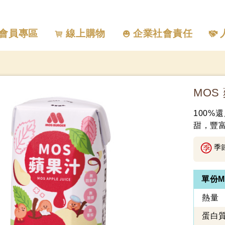
會員專區
線上購物
企業社會責任
MOS
100
甜，豐
季
單份M
熱量
蛋白