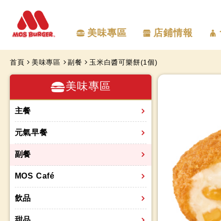
美味專區
店鋪情報
首頁
美味專區
副餐
玉米白醬可樂餅(1個)
美味專區
主餐
元氣早餐
副餐
MOS Café
飲品
甜品