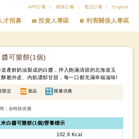
APP訂餐
網路訂餐
電話訂餐
English
人才招募
投資人專區
利害關係人專區
醬可樂餅(1個)
海道產鮮奶油製成的白醬，拌入飽滿清甜的北海道玉
黃酥脆外皮、內餡濃郁甘甜，每一口都充滿幸福滋味!
節限定
新品
限量供應
間：全時段供應
米白醬可樂餅(1個)營養標示
102.9 Kcal