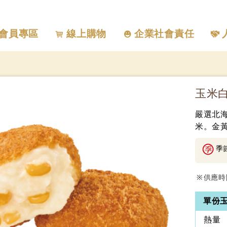
會員專區
線上購物
企業社會責任
玉米白
嚴選北
米。金
季
供應時
單份玉
熱量