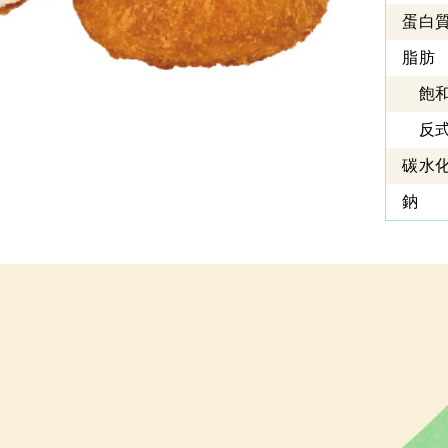
蛋白
脂肪
飽和
反式
碳水
鈉