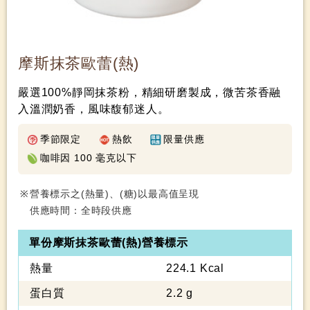
摩斯抹茶歐蕾(熱)
嚴選100%靜岡抹茶粉，精細研磨製成，微苦茶香融
入溫潤奶香，風味馥郁迷人。
季節限定
熱飲
限量供應
咖啡因 100 毫克以下
營養標示之(熱量)、(糖)以最高值呈現
供應時間：全時段供應
單份摩斯抹茶歐蕾(熱)營養標示
熱量
224.1 Kcal
蛋白質
2.2 g