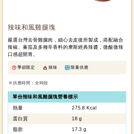
辣味和風雞腿塊
嚴選台灣去骨雞腿肉，細心去皮後所製成，搭配融合
辣椒、蕃茄及多種辛香料的摩斯經典辣醬，微酸微辣
口感超開胃。
季節限定
辣味
限量供應
供應時間：全時段
單份辣味和風雞腿塊營養標示
熱量
275.8 Kcal
蛋白質
18 g
脂肪
17.3 g