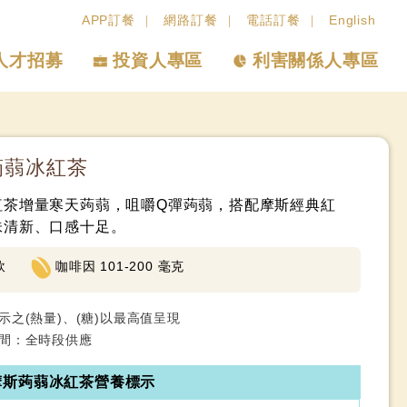
APP訂餐
網路訂餐
電話訂餐
English
人才招募
投資人專區
利害關係人專區
蒟蒻冰紅茶
紅茶增量寒天蒟蒻，咀嚼Q彈蒟蒻，搭配摩斯經典紅
味清新、口感十足。
飲
咖啡因 101-200 毫克
示之(熱量)、(糖)以最高值呈現
間：全時段供應
摩斯蒟蒻冰紅茶營養標示