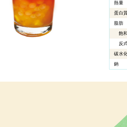
熱量
蛋白
脂肪
飽和
反式
碳水
鈉