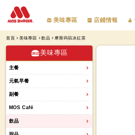
美味專區
店鋪情報
首頁
美味專區
飲品
摩斯蒟蒻冰紅茶
美味專區
主餐
元氣早餐
副餐
MOS Café
飲品
甜品