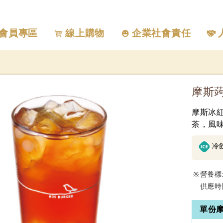
會員專區
線上購物
企業社會責任
摩斯
摩斯冰
茶，風
冷
營養標
供應時
單份