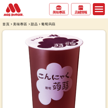
美味專區
店鋪情報
首頁
美味專區
甜品
葡萄蒟蒻